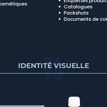
Étiquettes produit
 cosmétiques
Catalogues
Packshots
Documents de co

IDENTITÉ VISUELLE