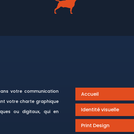
ns votre communication
Accueil
nt votre charte graphique
Identité visuelle
ques ou digitaux, qui en
Print Design
Autremen – École de
coaching