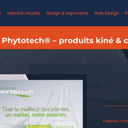
n
Identité visuelle
Design & Imprimerie
Web Design
R
 Phytotech® – produits kiné &
Création + Pri